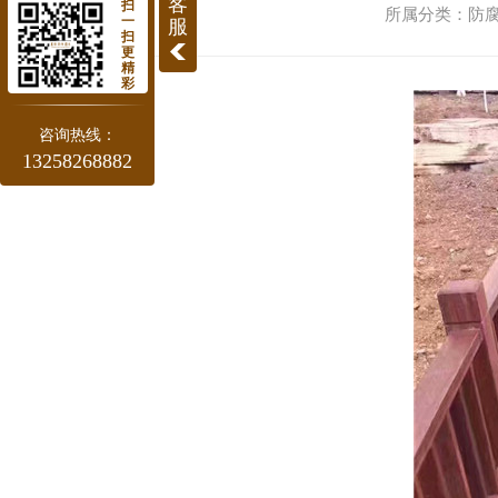
客
扫
所属分类：防腐木
一
服
扫
更
精
彩
咨询热线：
13258268882