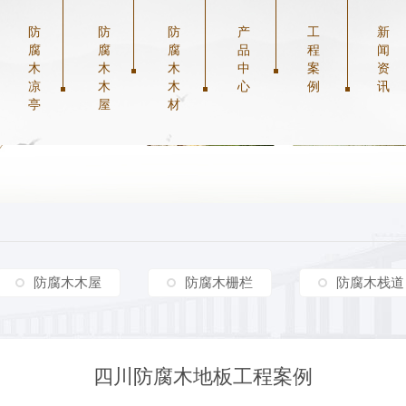
防
防
防
产
工
新
腐
腐
腐
品
程
闻
木
木
木
中
案
资
凉
木
木
心
例
讯
亭
屋
材
防腐木木屋
防腐木栅栏
防腐木栈道
四川防腐木地板工程案例