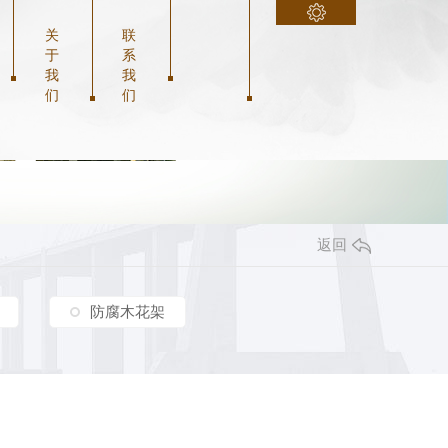
关
联
于
系
我
我
们
们
返回
防腐木花架